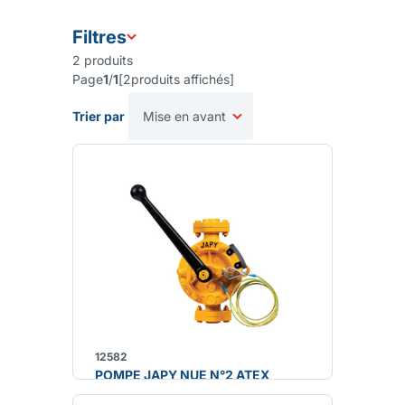
Filtres
2
produits
Page
1
/
1
[
2
produits affichés
]
Trier par
12582
POMPE JAPY NUE N°2 ATEX