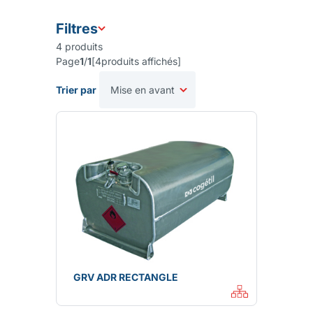
Filtres
4
produits
Page
1
/
1
[
4
produits affichés
]
Trier par
GRV ADR RECTANGLE