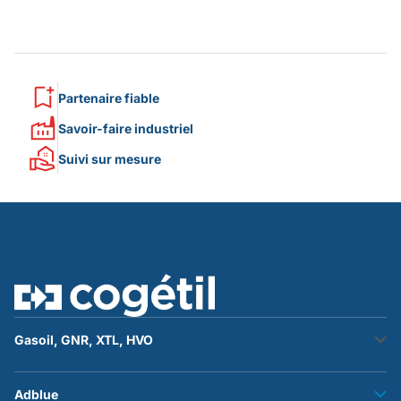
Partenaire fiable
Savoir-faire industriel
Suivi sur mesure
Gasoil, GNR, XTL, HVO
Stockage fuel
Adblue
Transfert fuel