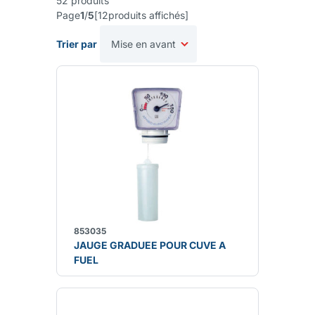
52
produits
Page
1
/
5
[
12
produits affichés
]
Trier par
853035
JAUGE GRADUEE POUR CUVE A
FUEL