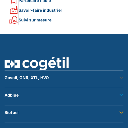
Partenaire fiable
Savoir-faire industriel
Suivi sur mesure
Gasoil, GNR, XTL, HVO
Stockage fuel
Adblue
Transfert fuel
Accessoires et flexibles
Stockage adblue
Biofuel
Transfert adblue
Accessoires et flexibles
Stockage du biofuel b100