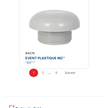
94276
EVENT PLASTIQUE M2''
"M2"""
1
2
...
5
Suivant