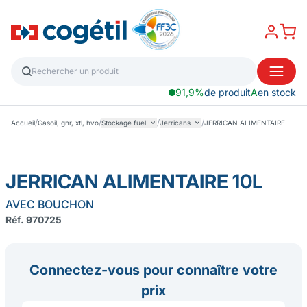
91,9%
de produit
A
en stock
/
/
/
/
Accueil
Gasoil, gnr, xtl, hvo
Stockage fuel
Jerricans
JERRICAN ALIMENTAIRE
JERRICAN ALIMENTAIRE 10L
AVEC BOUCHON
Réf. 970725
Connectez-vous pour connaître votre
prix