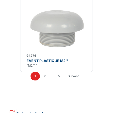
94276
EVENT PLASTIQUE M2''
"M2"""
1
2
...
5
Suivant