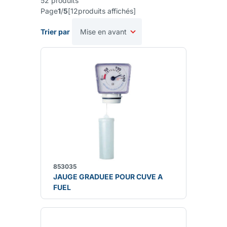
52
produits
Page
1
/
5
[
12
produits affichés
]
Trier par
853035
JAUGE GRADUEE POUR CUVE A
FUEL