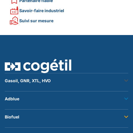
Partenaire fiable
Savoir-faire industriel
Suivi sur mesure
Gasoil, GNR, XTL, HVO
Stockage fuel
Adblue
Transfert fuel
Accessoires et flexibles
Stockage adblue
Biofuel
Transfert adblue
Accessoires et flexibles
Stockage du biofuel b100