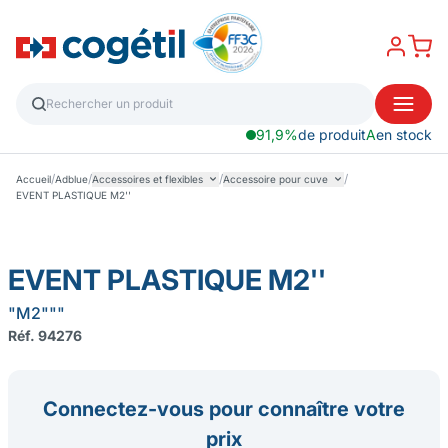
91,9%
de produit
A
en stock
/
/
/
/
Accueil
Adblue
Accessoires et flexibles
Accessoire pour cuve
EVENT PLASTIQUE M2''
EVENT PLASTIQUE M2''
"M2"""
Réf. 94276
Connectez-vous pour connaître votre
prix