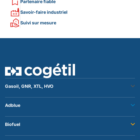
Partenaire fiable
Savoir-faire industriel
Suivi sur mesure
Gasoil, GNR, XTL, HVO
Stockage fuel
Adblue
Transfert fuel
Accessoires et flexibles
Stockage adblue
Biofuel
Transfert adblue
Accessoires et flexibles
Stockage du biofuel b100