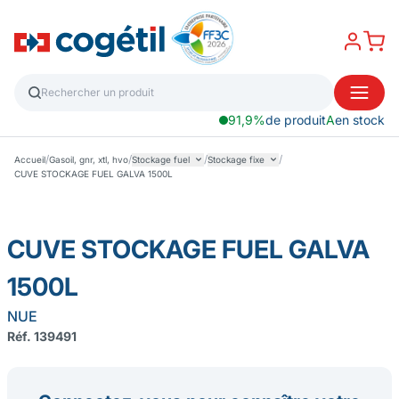
91,9%
de produit
A
en stock
/
/
/
/
Accueil
Gasoil, gnr, xtl, hvo
Stockage fuel
Stockage fixe
CUVE STOCKAGE FUEL GALVA 1500L
CUVE STOCKAGE FUEL GALVA
1500L
NUE
Réf. 139491