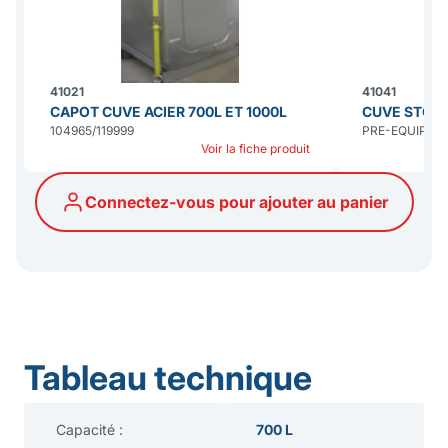
41021
41041
CAPOT CUVE ACIER 700L ET 1000L
CUVE STOCK
104965/119999
PRE-EQUIPEE
Voir la fiche produit
Connectez-vous pour ajouter au panier
Tableau technique
Capacité :
700 L