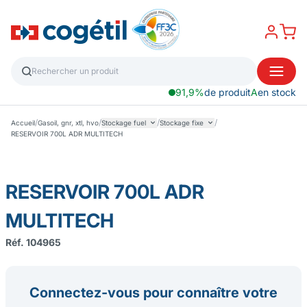
91,9%
de produit
A
en stock
/
/
/
/
Accueil
Gasoil, gnr, xtl, hvo
Stockage fuel
Stockage fixe
RESERVOIR 700L ADR MULTITECH
RESERVOIR 700L ADR
MULTITECH
Réf. 104965
Connectez-vous pour connaître votre